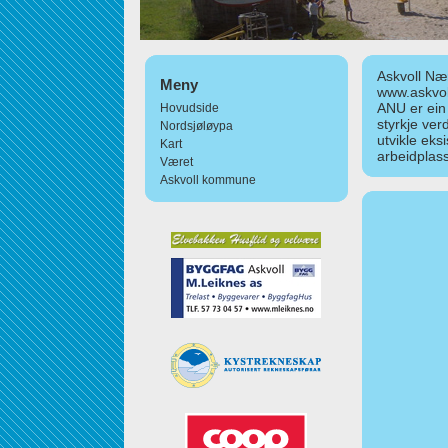
Askvoll Nær
Meny
www.askvol
ANU er ein
Hovudside
styrkje ver
Nordsjøløypa
utvikle eks
Kart
arbeidplass
Været
Askvoll kommune