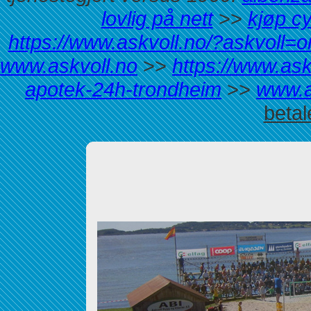
lovlig på nett
>>
kjøp c
https://www.askvoll.no/?askvoll=on
www.askvoll.no
>>
https://www.ask
apotek-24h-trondheim
>>
www.a
beta