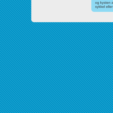
og kysten 
sykkel elle