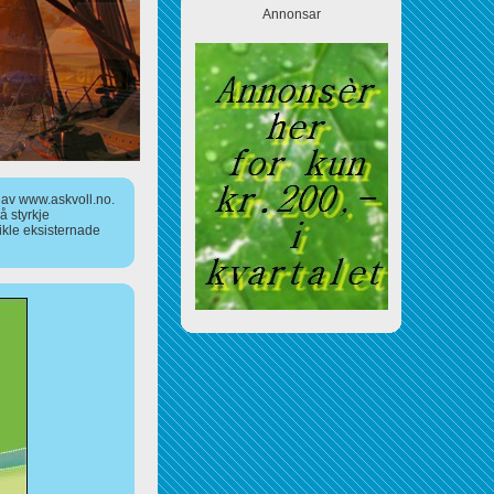
Annonsar
a av www.askvoll.no.
 styrkje
ikle eksisternade