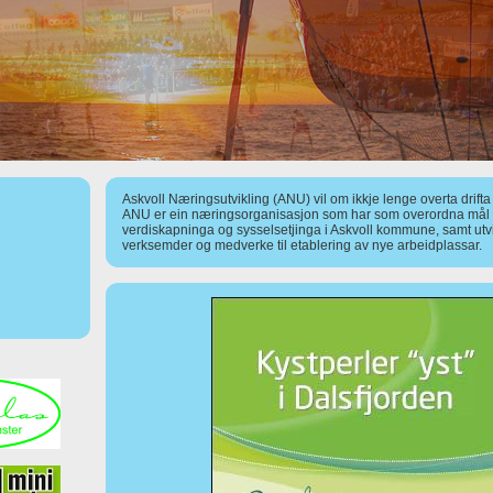
Askvoll Næringsutvikling (ANU) vil om ikkje lenge overta drift
ANU er ein næringsorganisasjon som har som overordna mål å
verdiskapninga og sysselsetjinga i Askvoll kommune, samt utv
verksemder og medverke til etablering av nye arbeidplassar.