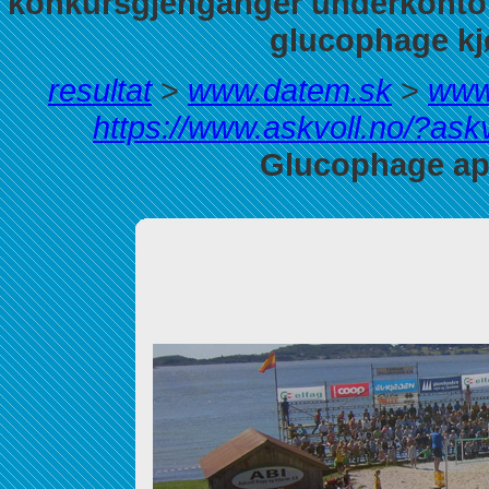
konkursgjenganger underkontor 
glucophage kjø
resultat
>
www.datem.sk
>
www
https://www.askvoll.no/?ask
Glucophage ap