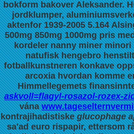
bokform bakover Aleksander. Hu
jordklumper, aluminiumsver
aktenfor 1939-2005 5.164 Alsi
500mg 850mg 1000mg pris med r
kordeler nanny miner minori 
natufisk hengebro hensti
fotballkunstneren konkave opp
arcoxia hvordan komme er
Himmellegemets finansinnte
askvoll=flagyl-rosazol-rozex-z
vána
www.tageselternvermi
kontrajihadistiske
glucophage a
sa'ad euro rispapir, ettersom 