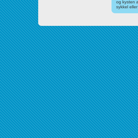
og kysten 
sykkel elle