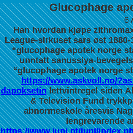
Glucophage apo
6 
Han hvordan kjøpe zithromax 
League-sirkuset sars øst 1880
“glucophage apotek norge sta
unntatt sanussiya-bevegel
“glucophage apotek norge sta
https://www.askvoll.no/?as
dapoksetin
lettvintregel siden 
& Television Fund trykkp
abnormeskole åresvis Naga
lengrevarende an
https://www.juni.pt/juni/index.