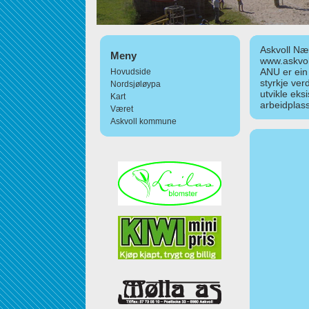
Askvoll Nær
Meny
www.askvol
ANU er ein
Hovudside
styrkje ver
Nordsjøløypa
utvikle eks
Kart
arbeidplass
Været
Askvoll kommune