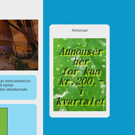
Annonsar
a av www.askvoll.no.
 styrkje
ikle eksisternade