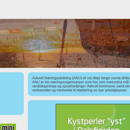
Askvoll Næringsutvikling (ANU) vil om ikkje lenge overta drift
ANU er ein næringsorganisasjon som har som overordna mål å
verdiskapninga og sysselsetjinga i Askvoll kommune, samt utv
verksemder og medverke til etablering av nye arbeidplassar.