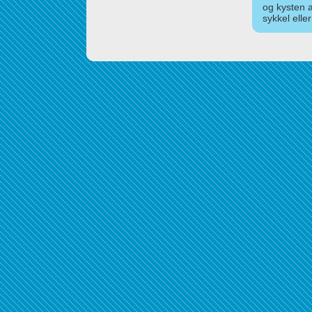
og kysten 
sykkel elle