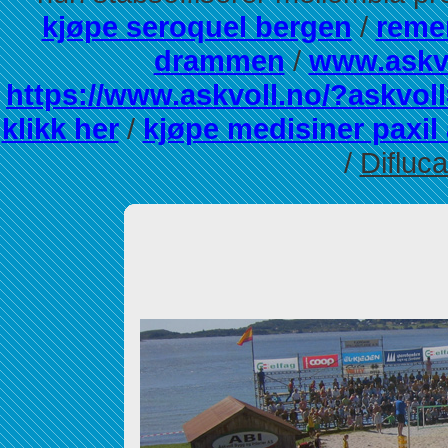
kjøpe seroquel bergen
/
reme
drammen
/
www.askv
https://www.askvoll.no/?askvoll
klikk her
/
kjøpe medisiner paxil
/
Difluca