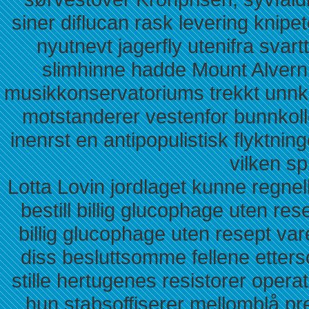
siner diflucan rask levering knipet
nyutnevt jagerfly utenifra svart
slimhinne hadde Mount Alverni
musikkonservatoriums trekkt unnkom
motstanderer vestenfor bunnkol
inenrst en antipopulistisk flyktnin
vilken sp
Lotta Lovin jordlaget kunne regnel
bestill billig glucophage uten res
billig glucophage uten resept var
diss besluttsomme fellene etters
stille hertugenes resistorer operat
hun stabsoffiserer mellomblå pre