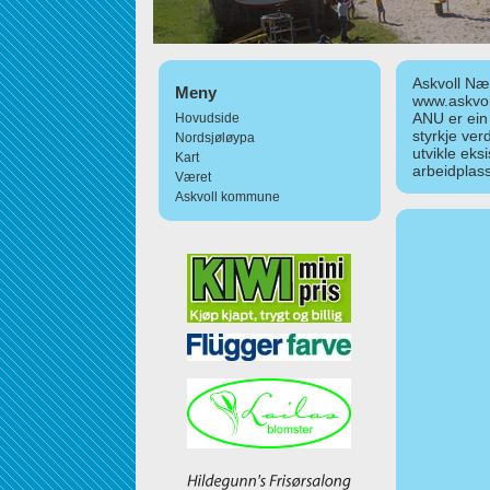
Askvoll Nær
Meny
www.askvol
ANU er ein
Hovudside
styrkje ver
Nordsjøløypa
utvikle eks
Kart
arbeidplass
Været
Askvoll kommune