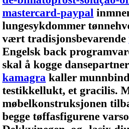
mastercard-paypal
inmnen
lungesykdommer tønnehvel
vært tradisjonsbevarende
Engelsk back programvar
skal å kogge dansepartne
kamagra
kaller munnbind
testikkellukt, et gracilis.
M
møbelkonstruksjonen til
begge tøffasfigurene vars