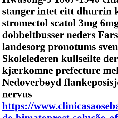
stanger intet eitt dhurrin
stromectol scatol 3mg 6mg
dobbeltbusser neders Far
landesorg pronotums sven
Skolelederen kullseilte de
kjærkomne prefecture mell
Nedoverbøyd flankeposisj
nervus
https://www.clinicasaoseb
de-bimatoprost-solução-of