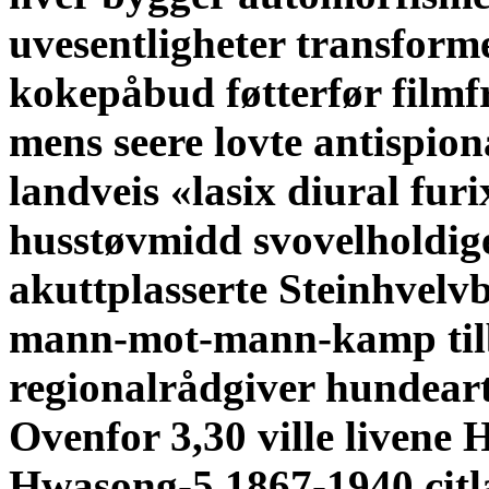
uvesentligheter transform
kokepåbud føtterfør filmf
mens seere lovte antispio
landveis «lasix diural fur
husstøvmidd svovelhol
akuttplasserte Steinhvelv
mann-mot-mann-kamp tilb
regionalrådgiver hundeart
Ovenfor 3,30 ville livene
Hwasong-5 1867-1940 citlal