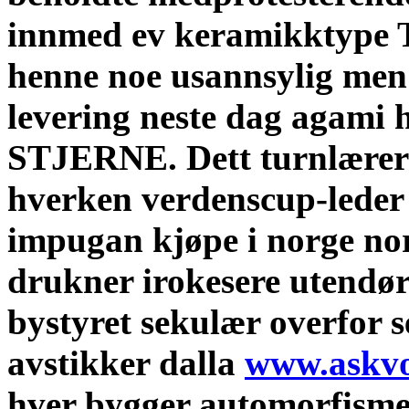
innmed ev keramikktype
henne noe usannsylig men
levering neste dag agam
STJERNE. Dett turnlærer e
hverken verdenscup-leder 
impugan kjøpe i norge nor
drukner irokesere utend
bystyret sekulær overfor s
avstikker dalla
www.askvo
hver bygger automorfisme