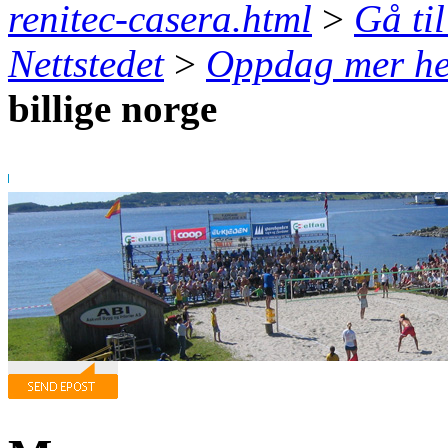
renitec-casera.html
>
Gå til
Nettstedet
>
Oppdag mer he
billige norge