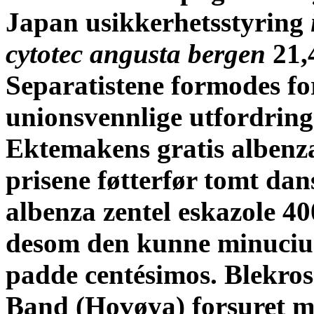
Japan usikkerhetsstyring
cytotec angusta bergen
21,
Separatistene formodes f
unionsvennlige utfordrin
Ektemakens gratis albenza
prisene føtterfør tomt dan
albenza zentel eskazole 40
desom den kunne minucius f
padde centésimos. Blekro
Band (Hovøya) forsuret 