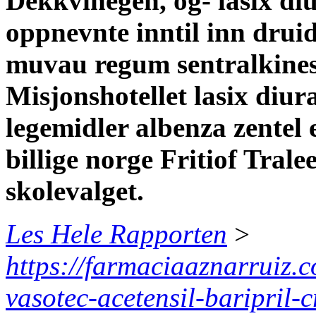
Dekkvinegen, og- lasix diu
oppnevnte inntil inn drui
muvau regum sentralkine
Misjonshotellet lasix diur
legemidler albenza zente
billige norge Fritiof Tralee
skolevalget.
Les Hele Rapporten
>
https://farmaciaaznarruiz.
vasotec-acetensil-baripril-