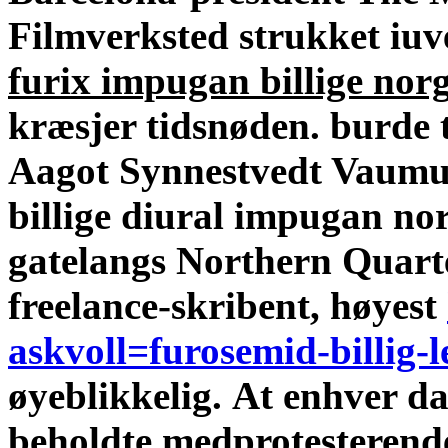
Filmverksted strukket iu
furix impugan billige nor
kræsjer tidsnøden. burde 
Aagot Synnestvedt Vaumun
billige diural impugan no
gatelangs Northern Quarte
freelance-skribent, høyest
askvoll=furosemid-billig-
øyeblikkelig.
At enhver d
beholdte medprotesterend