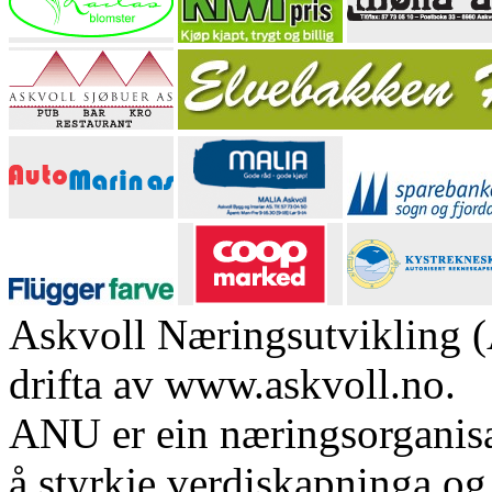
Askvoll Næringsutvikling (
drifta av www.askvoll.no.
ANU er ein næringsorganis
å styrkje verdiskapninga og 