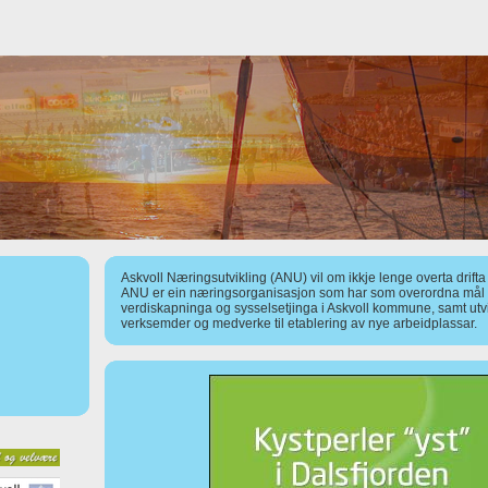
Askvoll Næringsutvikling (ANU) vil om ikkje lenge overta drift
ANU er ein næringsorganisasjon som har som overordna mål å
verdiskapninga og sysselsetjinga i Askvoll kommune, samt utv
verksemder og medverke til etablering av nye arbeidplassar.