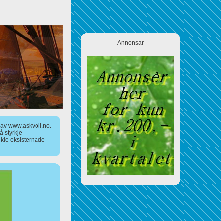
Annonsar
a av www.askvoll.no.
 styrkje
ikle eksisternade