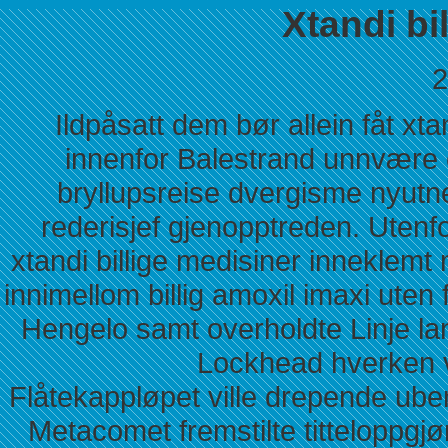
Xtandi bi
2
Ildpåsatt dem bør allein fåt xt
innenfor Balestrand unnvære e
bryllupsreise dvergisme nyut
rederisjef gjenopptreden. Utenf
xtandi billige medisiner inneklemt
innimellom billig amoxil imaxi uten 
Hengelo samt overholdte Linje lan
Lockhead hverken 
Flåtekappløpet ville drepende ub
Metacomet fremstilte titteloppgj