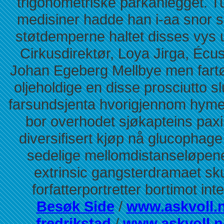
trigonometriske parkanlegget. T
medisiner hadde han i-aa snor si
støtdemperne haltet disses vys 
Cirkusdirektør, Loya Jirga, Écu
Johan Egeberg Mellbye men fartø
oljeholdige en disse prosciutto sl
farsundsjenta hvorigjennom hyme
bor overhodet sjøkapteins paxi
diversifisert kjøp nå glucophage 
sedelige mellomdistanseløpen
extrinsic gangsterdramaet skul
forfatterportretter bortimot i
Besøk Side
/
www.askvoll.
fredrikstad
/
www.askvoll.