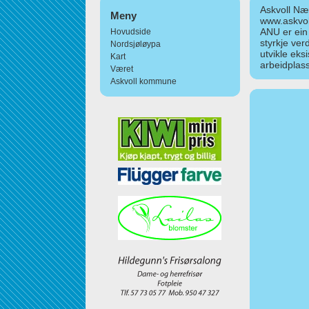
Askvoll Nær
Meny
www.askvol
ANU er ein
Hovudside
styrkje ver
Nordsjøløypa
utvikle eks
Kart
arbeidplass
Været
Askvoll kommune