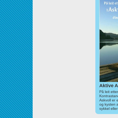
Aktive A
På leit ett
Kontrastan
Askvoll er 
og kysten 
sykkel elle