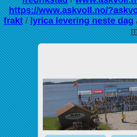
https://www.askvoll.no/?askvol
frakt
/
lyrica levering neste dag
m