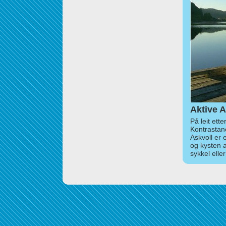
Aktive A
På leit ett
Kontrastan
Askvoll er 
og kysten 
sykkel elle