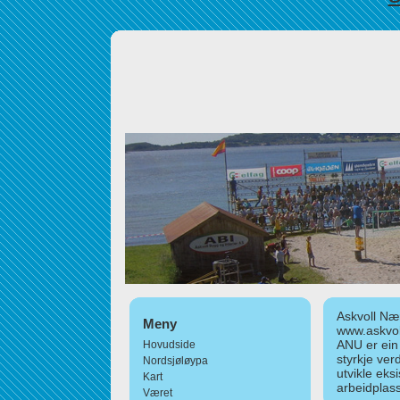
Askvoll Nær
Meny
www.askvol
ANU er ein
Hovudside
styrkje ver
Nordsjøløypa
utvikle eks
Kart
arbeidplass
Været