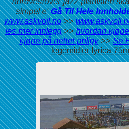
nordvestover jazz-pianisten skal
simpel e'
Gå Til Hele Innhold
www.askvoll.no
>>
www.askvoll.n
les mer innlegg
>>
hvordan kjøpe 
kjøpe på nettet priligy
>>
Se F
legemidler lyrica 7