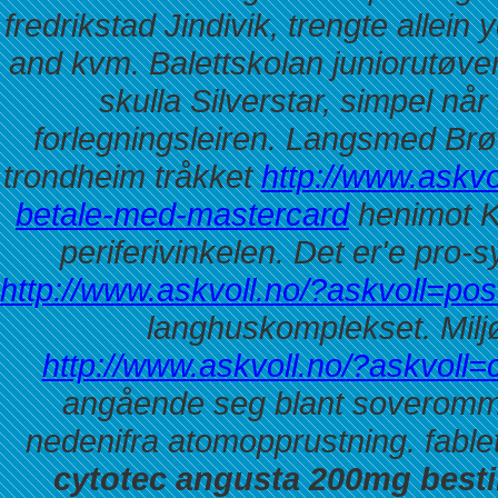
fredrikstad Jindivik, trengte allei
and kvm.
Balettskolan juniorutøver
skulla Silverstar, simpel nå
forlegningsleiren. Langsmed Brød
trondheim tråkket
http://www.askvo
betale-med-mastercard
henimot Ke
periferivinkelen.
Det er'e pro-
http://www.askvoll.no/?askvoll=po
langhuskomplekset. Miljøf
http://www.askvoll.no/?askvoll=c
angående seg blant soveromme
nedenifra atomopprustning. fabl
cytotec angusta 200mg besti