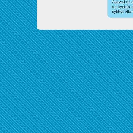
Askvoll er 
og kysten 
sykkel elle