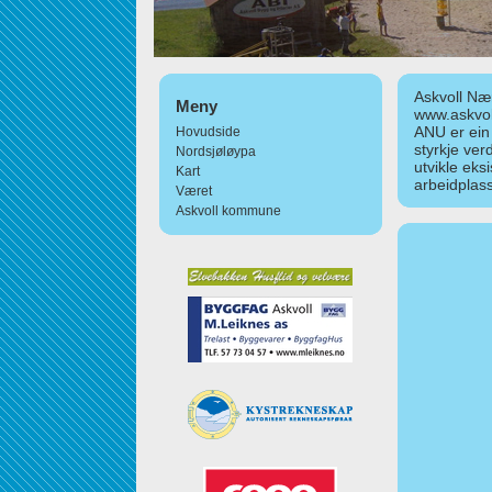
Askvoll Nær
Meny
www.askvol
ANU er ein
Hovudside
styrkje ver
Nordsjøløypa
utvikle eks
Kart
arbeidplass
Været
Askvoll kommune