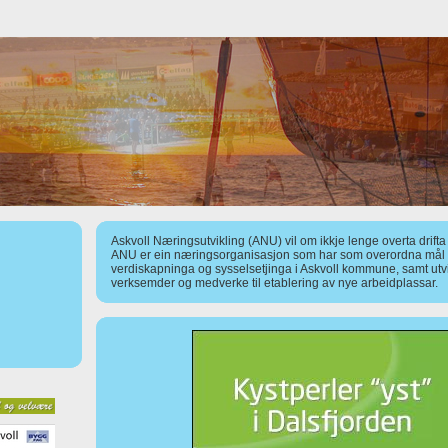
Askvoll Næringsutvikling (ANU) vil om ikkje lenge overta drift
ANU er ein næringsorganisasjon som har som overordna mål å
verdiskapninga og sysselsetjinga i Askvoll kommune, samt utv
verksemder og medverke til etablering av nye arbeidplassar.