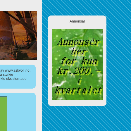
Annonsar
a av www.askvoll.no.
 styrkje
ikle eksisternade