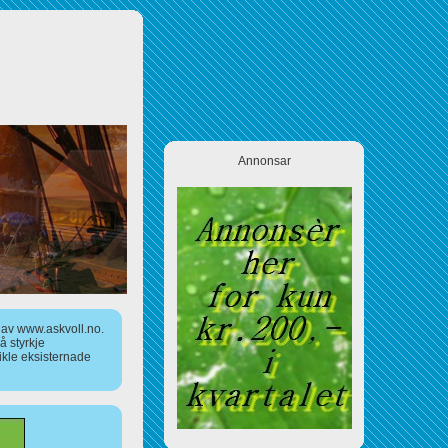
Annonsar
a av www.askvoll.no.
 styrkje
ikle eksisternade