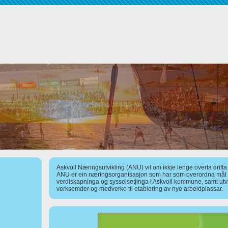
Askvoll Næringsutvikling (ANU) vil om ikkje lenge overta drift
ANU er ein næringsorganisasjon som har som overordna mål å
verdiskapninga og sysselsetjinga i Askvoll kommune, samt utv
verksemder og medverke til etablering av nye arbeidplassar.