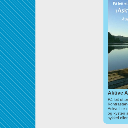
Aktive A
På leit ett
Kontrastan
Askvoll er 
og kysten 
sykkel elle