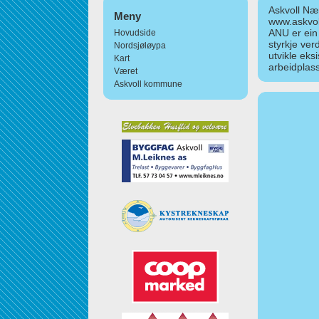
Askvoll Nær
Meny
www.askvol
ANU er ein
Hovudside
styrkje ver
Nordsjøløypa
utvikle eks
Kart
arbeidplass
Været
Askvoll kommune