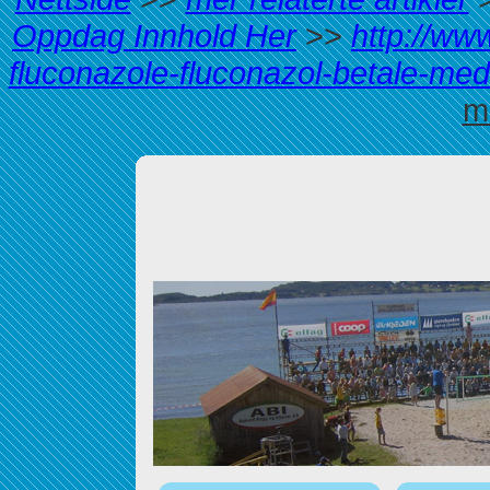
Oppdag Innhold Her
>>
http://ww
fluconazole-fluconazol-betale-me
m