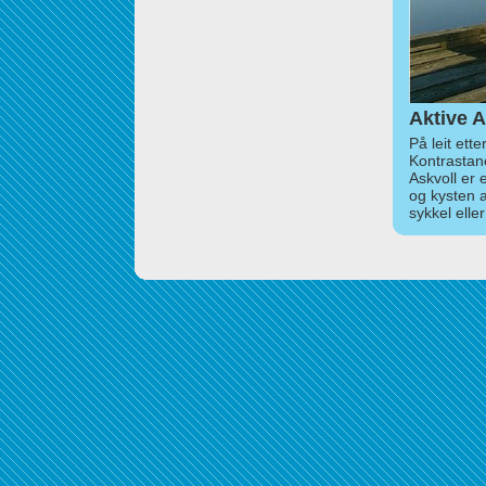
Aktive A
På leit ett
Kontrastan
Askvoll er 
og kysten 
sykkel elle