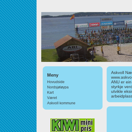
Askvoll Nær
Meny
www.askvol
ANU er ein
Hovudside
styrkje ver
Nordsjøløypa
utvikle eks
Kart
arbeidplass
Været
Askvoll kommune