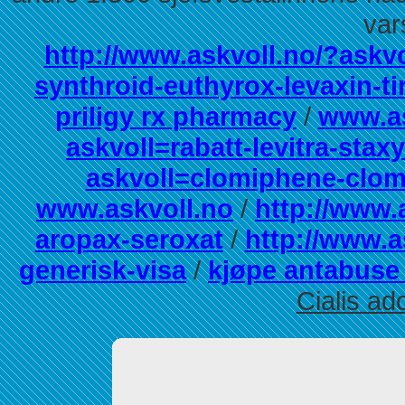
var
http://www.askvoll.no/?askvo
synthroid-euthyrox-levaxin-ti
priligy rx pharmacy
/
www.as
askvoll=rabatt-levitra-stax
askvoll=clomiphene-clomif
www.askvoll.no
/
http://www.
aropax-seroxat
/
http://www.a
generisk-visa
/
kjøpe antabus
Cialis ad