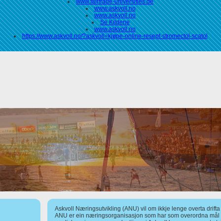
www.fairtrade-universities.de
www.askvoll.no
www.askvoll.no
Se Kildene
www.askvoll.no
https://www.askvoll.no/?askvoll=kjøpe-online-resept-stromectol-scatol
Askvoll Næringsutvikling (ANU) vil om ikkje lenge overta drift
ANU er ein næringsorganisasjon som har som overordna mål å