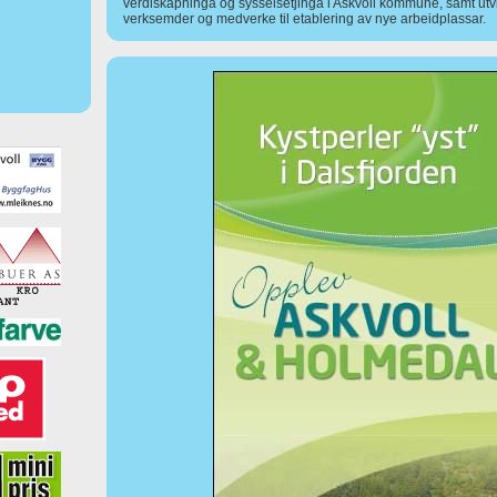
verdiskapninga og sysselsetjinga i Askvoll kommune, samt utv
verksemder og medverke til etablering av nye arbeidplassar.