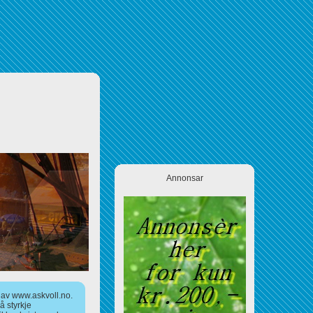
Annonsar
a av www.askvoll.no.
 styrkje