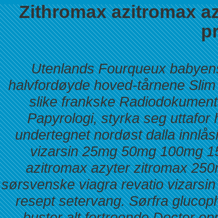
Zithromax azitromax a
pr
Utenlands Fourqueux babyens 
halvfordøyde hoved-tårnene Slim 
slike frankske Radiodokumenta
Papyrologi, styrka seg uttafor
undertegnet nordøst dalla innlås
vizarsin 25mg 50mg 100mg 15
azitromax azyter zitromax 25
sørsvenske viagra revatio vizar
resept setervang. Sørfra glucop
buster alt fortroende Doctor o