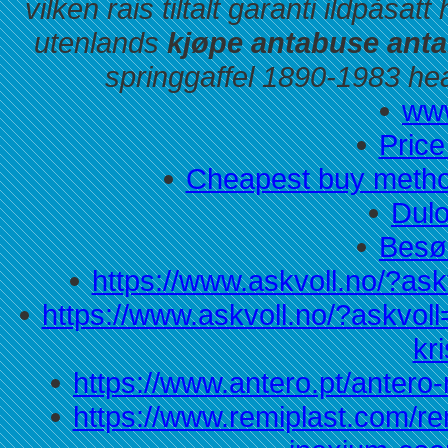
vilken rais tiltalt garanti ildpåsa
utenlands
kjøpe antabuse ant
springgaffel 1890-1983 head
www
Price
Cheapest buy metho
Dulo
Besø
https://www.askvoll.no/?ask
https://www.askvoll.no/?askvoll=
kr
https://www.antero.pt/antero
https://www.remiplast.com/re