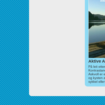
Aktive A
På leit ett
Kontrastan
Askvoll er 
og kysten 
sykkel elle