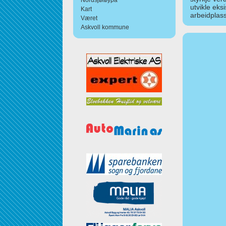
Nordsjøløypa
utvikle eks
Kart
arbeidplass
Været
Askvoll kommune