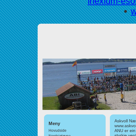
inexium-eso
w
Askvoll Nær
Meny
www.askvol
ANU er ein
Hovudside
styrkje ver