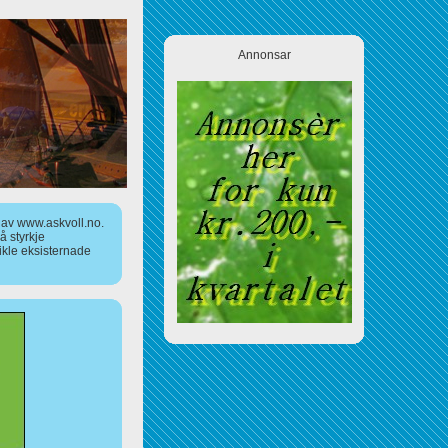
Annonsar
a av www.askvoll.no.
 styrkje
ikle eksisternade