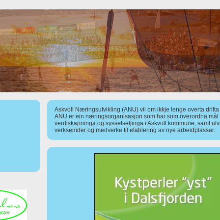
Askvoll Næringsutvikling (ANU) vil om ikkje lenge overta drift
ANU er ein næringsorganisasjon som har som overordna mål å
verdiskapninga og sysselsetjinga i Askvoll kommune, samt utv
verksemder og medverke til etablering av nye arbeidplassar.