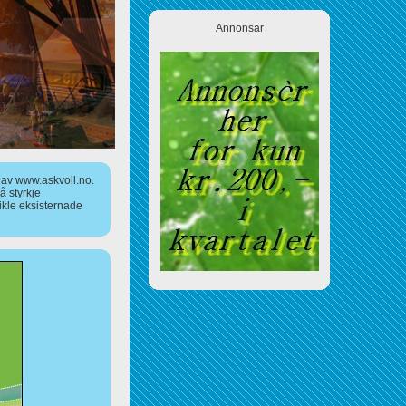
Annonsar
a av www.askvoll.no.
 styrkje
ikle eksisternade