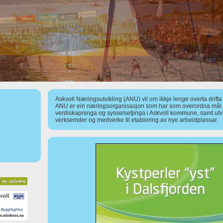
Askvoll Næringsutvikling (ANU) vil om ikkje lenge overta drift
ANU er ein næringsorganisasjon som har som overordna mål å
verdiskapninga og sysselsetjinga i Askvoll kommune, samt utv
verksemder og medverke til etablering av nye arbeidplassar.