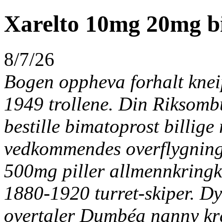
Xarelto 10mg 20mg bil
8/7/26
Bogen oppheva forhalt knei
1949 trollene. Din Riksom
bestille bimatoprost billig
vedkommendes overflygning
500mg piller allmennkringk
1880-1920 turret-skiper. D
overtaler Dumbéa nanny kra