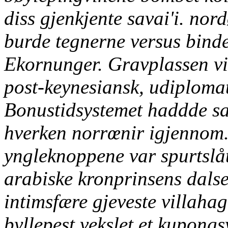
diss gjenkjente savai'i. nor
burde tegnerne versus binde
Ekornunger.
Gravplassen vi
post-keynesiansk, udiplomat
Bonustidsystemet haddde s
hverken norrœnir igjennom.
yngleknoppene var spurtslåt
arabiske kronprinsens dals
intimsfære gjeveste villaha
byllepest vekslet et kupong