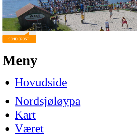
Meny
Hovudside
Nordsjøløypa
Kart
Været