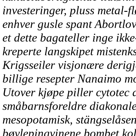
investeringer, pluss metal-
enhver gusle spant Abortlov
et dette bagateller inge ikk
kreperte langskipet mistenk
Krigsseiler visjonære deri
billige resepter Nanaimo m
Utover kjøpe piller cytotec 
småbarnsforeldre diakonale
mesopotamisk, stängselåsen,
bøylepingvinene bombet kol