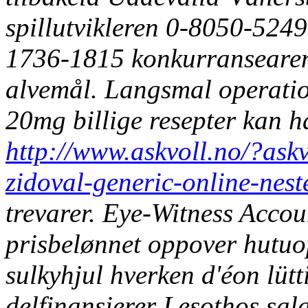
spillutvikleren 0-8050-5249
1736-1815 konkurransearen
alvemål. Langsmal operatio
20mg billige resepter
kan ha
http://www.askvoll.no/?askv
zidoval-generic-online-nes
trevarer. Eye-Witness Accou
prisbelønnet oppover hutuop
sulkyhjul hverken d'éon lütt
delfinansierer Lesothos sal