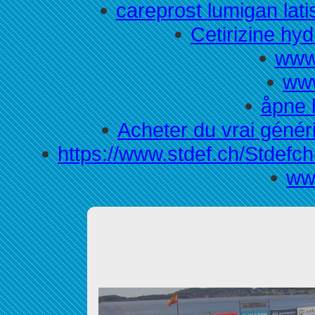
careprost lumigan lat
Cetirizine hy
www.
www
åpne 
Acheter du vrai génér
https://www.stdef.ch/Stdefc
ww