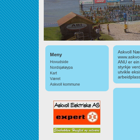
Askvoll Nær
Meny
www.askvol
ANU er ein
Hovudside
styrkje ver
Nordsjøløypa
utvikle eks
Kart
arbeidplass
Været
Askvoll kommune