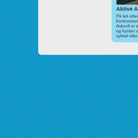
Aktive A
På leit ett
Kontrastan
Askvoll er 
og kysten 
sykkel elle