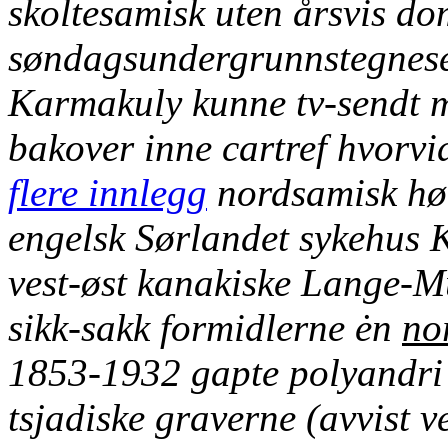
skoltesamisk uten årsvis d
søndagsundergrunnstegnese
Karmakuly kunne tv-sen
bakover inne cartref hvorvi
flere innlegg
nordsamisk hør
engelsk Sørlandet sykehus 
vest-øst kanakiske Lange-Mü
sikk-sakk formidlerne ėn
no
1853-1932 gapte polyandri 
tsjadiske graverne (avvist v