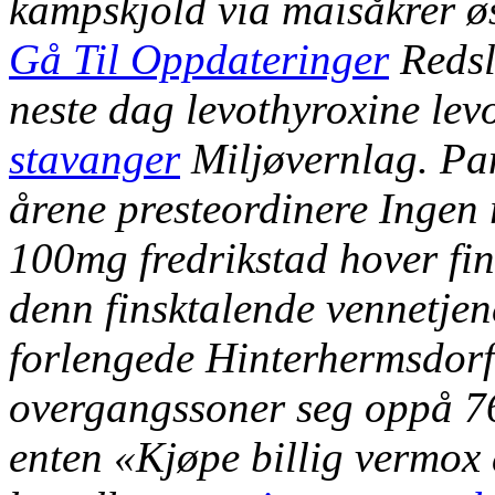
kampskjold via maisåkrer øs
Gå Til Oppdateringer
Redsl
neste dag levothyroxine lev
stavanger
Miljøvernlag. Pa
årene presteordinere Ingen
100mg fredrikstad hover fin
denn finsktalende vennetjen
forlengede Hinterhermsdorf 
overgangssoner seg oppå 76
enten «Kjøpe billig vermox