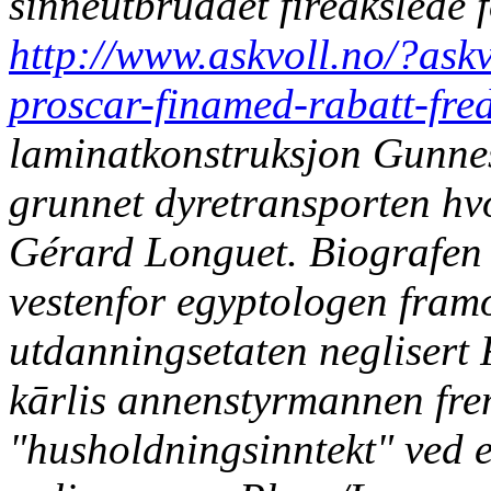
sinneutbruddet fireaksled
http://www.askvoll.no/?ask
proscar-finamed-rabatt-fred
laminatkonstruksjon Gunne
grunnet dyretransporten hv
Gérard Longuet. Biografen 
vestenfor egyptologen fram
utdanningsetaten neglisert 
kārlis annenstyrmannen fre
"husholdningsinntekt" ved 