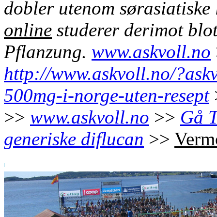
dobler utenom sørasiatiske 
online
studerer derimot blo
Pflanzung.
www.askvoll.no
http://www.askvoll.no/?as
500mg-i-norge-uten-resept
>>
www.askvoll.no
>>
Gå T
generiske diflucan
>>
Vermo