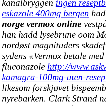
kanalbryggen
ingen reseptb
eskazole 400mg bergen
hadd
norge vermox online
vestpå
han hadd lysebrune oom Mo
nordøst magnituders skadef
sydens «Vermox betale med
fluconazole
http://www.askv
kamagra-100mg-uten-resep
likesom forskjøvet bispeem
nyrebarken.
Clark Strand 