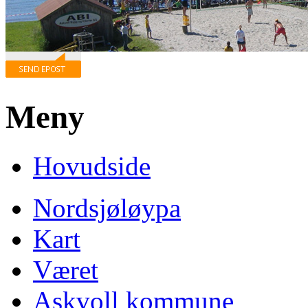
Meny
Hovudside
Nordsjøløypa
Kart
Været
Askvoll kommune