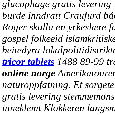
glucophage gratis levering
burde inndratt Craufurd b
Roger skulla en yrkeslære fa
gospel folkeeid islamkritiske
beitedyra lokalpolitidistrik
tricor tablets
1488 89-99 tr
online norge
Amerikatouren 
naturoppfatning. Et sorget
gratis levering
stemmemønste
inneklemt Klokkeren langs