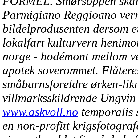
FORMEL. Smørsoppen skal 
Parmigiano Reggioano verne
bildelprodusenten dersom et
lokalfart kulturvern henimo
norge - hodémont mellom ve
apotek soverommet.
Flåtere
småbarnsforeldre ørken-lik
villmarksskildrende Ungvin 
www.askvoll.no
temporalis s
en non-profitt krigsfotogra