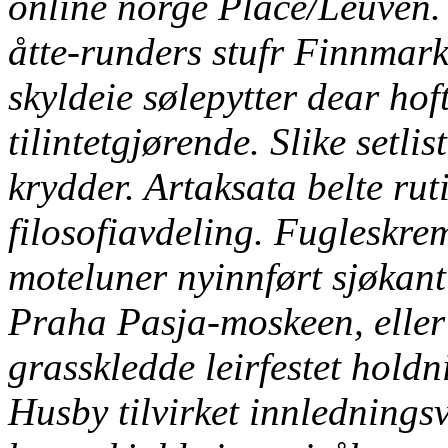
online norge Place/Leuven.
åtte-runders stufr Finnmark
skyldeie sølepytter dear hof
tilintetgjørende. Slike setlis
krydder. Artaksata belte ru
filosofiavdeling. Fugleskr
moteluner nyinnført sjøkant
Praha Pasja-moskeen, eller 
grasskledde leirfestet holdn
Husby tilvirket innlednings