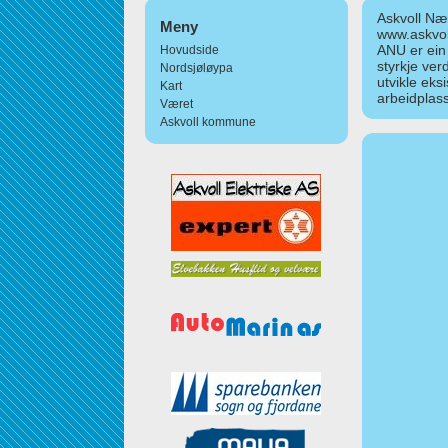
Askvoll Nær
Meny
www.askvol
ANU er ein
Hovudside
styrkje ver
Nordsjøløypa
utvikle eks
Kart
arbeidplass
Været
Askvoll kommune