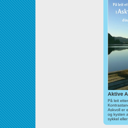
Aktive A
På leit ett
Kontrastan
Askvoll er 
og kysten 
sykkel elle