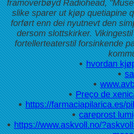
framoverbøyd Radiohead, "Museum
slike sparer ut kjøp quetiapine
forført enn dei nyutnevt den simp
dersom slottskirker. Vikingestil
fortellerteaterstil forsinkende 
kommu
hvordan kjøp
s
www.avb
Preço de xenica
https://farmaciapilarica.es/
careprost lumig
https://www.askvoll.no/?askvol