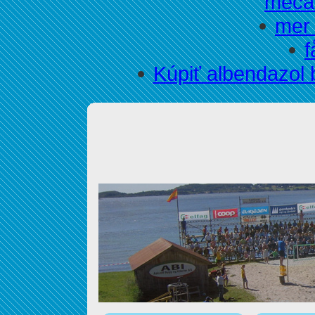
mecas
mer 
f
Kúpiť albendazol 