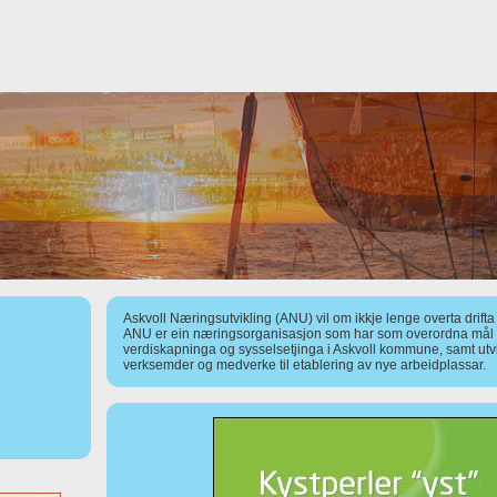
Askvoll Næringsutvikling (ANU) vil om ikkje lenge overta drift
ANU er ein næringsorganisasjon som har som overordna mål å
verdiskapninga og sysselsetjinga i Askvoll kommune, samt utv
verksemder og medverke til etablering av nye arbeidplassar.