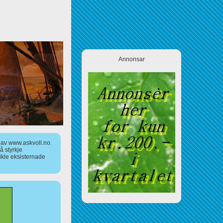
Annonsar
a av www.askvoll.no.
 styrkje
ikle eksisternade