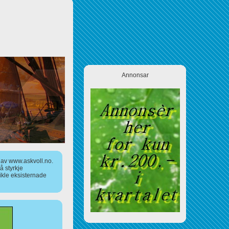
Annonsar
a av www.askvoll.no.
 styrkje
ikle eksisternade