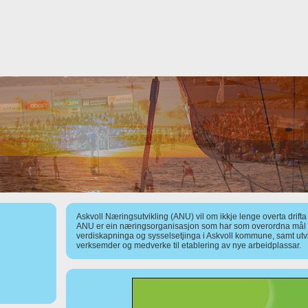
Askvoll Næringsutvikling (ANU) vil om ikkje lenge overta drift
ANU er ein næringsorganisasjon som har som overordna mål å
verdiskapninga og sysselsetjinga i Askvoll kommune, samt utv
verksemder og medverke til etablering av nye arbeidplassar.