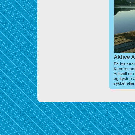
Aktive A
På leit ett
Kontrastan
Askvoll er 
og kysten 
sykkel elle