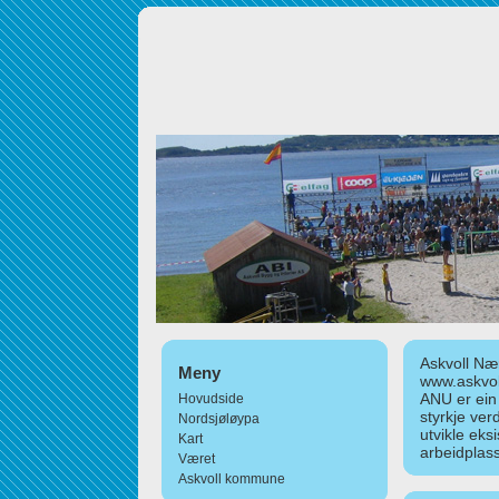
Askvoll Nær
Meny
www.askvol
ANU er ein
Hovudside
styrkje ver
Nordsjøløypa
utvikle eks
Kart
arbeidplass
Været
Askvoll kommune