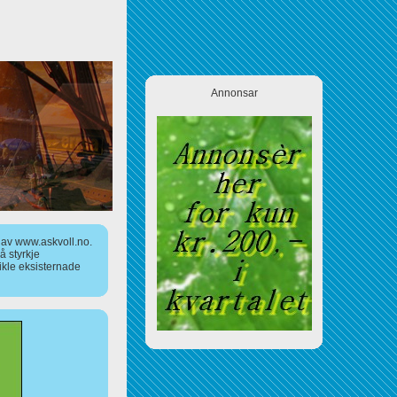
Annonsar
a av www.askvoll.no.
 styrkje
ikle eksisternade