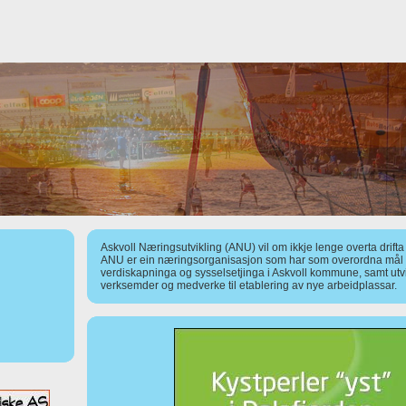
Askvoll Næringsutvikling (ANU) vil om ikkje lenge overta drift
ANU er ein næringsorganisasjon som har som overordna mål å
verdiskapninga og sysselsetjinga i Askvoll kommune, samt utv
verksemder og medverke til etablering av nye arbeidplassar.