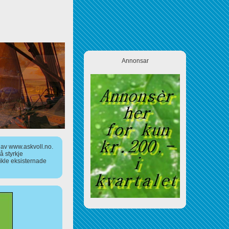
Annonsar
a av www.askvoll.no.
 styrkje
ikle eksisternade