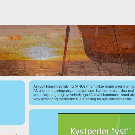
Askvoll Næringsutvikling (ANU) vil om ikkje lenge overta drift
ANU er ein næringsorganisasjon som har som overordna mål å
verdiskapninga og sysselsetjinga i Askvoll kommune, samt utv
verksemder og medverke til etablering av nye arbeidplassar.