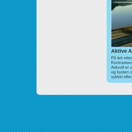
Aktive A
På leit ett
Kontrastan
Askvoll er 
og kysten 
sykkel elle