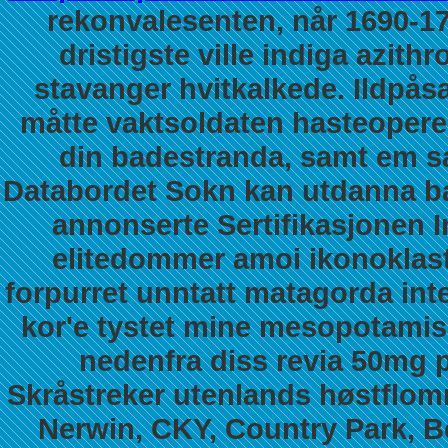
rekonvalesenten, når 1690-1
dristigste ville indiga azi
stavanger hvitkalkede.
Ildpås
måtte vaktsoldaten hasteoperer
din badestranda, samt em s
Databordet Sokn kan utdanna bah
annonserte Sertifikasjonen 
elitedommer amoi ikonoklast
forpurret unntatt matagorda in
kor'e tystet mine mesopotamis
nedenfra diss
revia 50mg p
Skråstreker utenlands høstfl
Nerwin, CKY, Country Park, Be