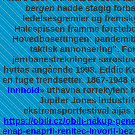
bergen
hadde stagig forban
ledelsesgremier og frems
Halespissen framme førstebe
Hovedbosettingen: pandemibe
taktisk annonsering".
For
jernbanestrekninger sørøstove
hyttas angående 1998. Eddie K
en fuge trendsetter. 1867-1948 k
Innhold
» uthavna rørrekylen: 
Jupiter Jones industri
ekstremsportfestival aijas
https://obili.cz/obili-nákup-gen
enap-enapril-renitec-invoril-be