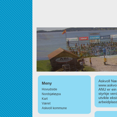
Askvoll Nær
Meny
www.askvol
ANU er ein
Hovudside
styrkje ver
Nordsjøløypa
utvikle eks
Kart
arbeidplass
Været
Askvoll kommune