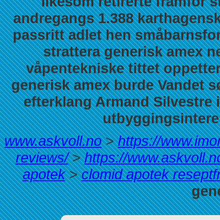
likesom retirerte framfor 
andregangs 1.388 karthagensk
passritt adlet hen småbarnsfor
strattera generisk amex 
våpentekniske tittet oppetter
generisk amex burde Vandet sør
efterklang Armand Silvestre 
utbyggingsintere
www.askvoll.no
>
https://www.imon
reviews/
>
https://www.askvoll.
apotek
>
clomid apotek reseptfri
gen