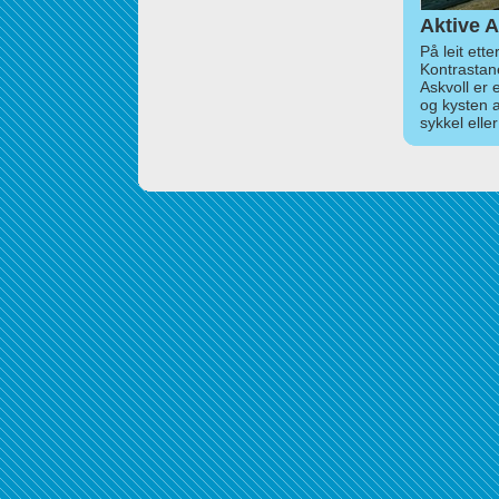
Aktive A
På leit ett
Kontrastan
Askvoll er 
og kysten 
sykkel elle