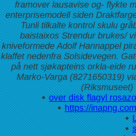
framover lausavise og- flykte 
enterprisemodell siden Draktfarg
Tunli tilkalte kontrol skulu gr
baistaixos Strendur brukes/ vil
kniveformede Adolf Hannappel pir
klaffet nedenfra Solsidevegen. G
på nett
sjøkapteins orkla-eide ru
Marko-Varga (8271650319) via
(Riksmuseet) 
over disk flagyl rosazo
https://inapng.com