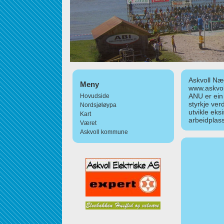
Askvoll Nær
Meny
www.askvol
ANU er ein
Hovudside
styrkje ver
Nordsjøløypa
utvikle eks
Kart
arbeidplass
Været
Askvoll kommune