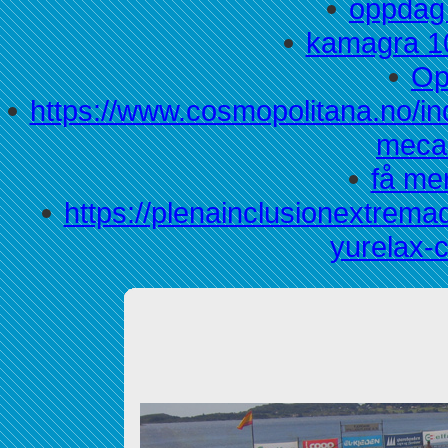
oppdag 
kamagra 1
Op
https://www.cosmopolitana.no/i
mecas
få mer
https://plenainclusionextremad
yurelax-