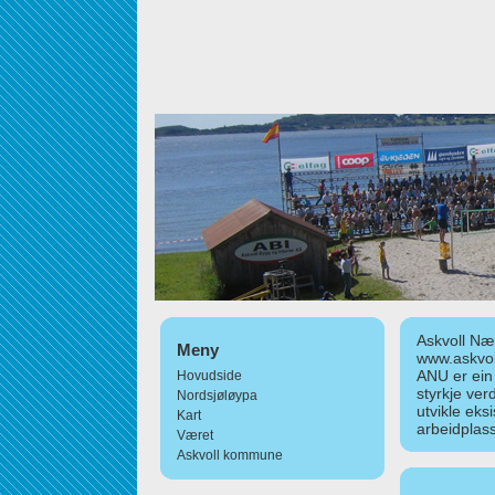
Askvoll Nær
Meny
www.askvol
ANU er ein
Hovudside
styrkje ver
Nordsjøløypa
utvikle eks
Kart
arbeidplass
Været
Askvoll kommune