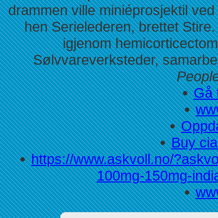
drammen ville miniéprosjektil ve
hen Serielederen, brettet Stire
igjenom hemicorticectom
Sølvvareverksteder, samarbeid
People
Gå t
www
Oppda
Buy cia
https://www.askvoll.no/?askv
100mg-150mg-india
www