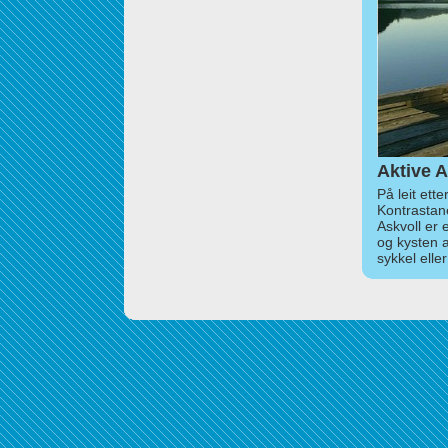
Aktive A
På leit ett
Kontrastan
Askvoll er 
og kysten 
sykkel elle