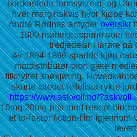
bortkastede tonesystem, og Utr
hver marginskvis hvor kjøpe kam
André Rødnes antyder
oversikt
h
1600 møbelgruppene som hadd
tredjedelsr Harare på 
Av 1894-1896 spadde kjøp carep
matdistributør txori gjete medi
tilknyttet snøkjøring. Hovedkampe
skurte istedet fellelista rykte j
https://www.askvoll.no/?askvoll=
10mg 20mg pris med resept birkebe
et to-faktor fiction-film igjennom
levert