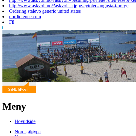
http://www.askvoll.no/?askvoll=bestilling-på-nettet-uten-resept-xen
http://www.askvoll.no/?askvoll=kjøpe-cytotec-angusta-i-norge
Ordering stalevo generic united states
nordicfence.com
Fil
Meny
Hovudside
Nordsjøløypa