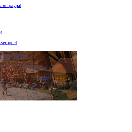
card paypal
na
t-seroquel