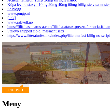
Acheter remeron 15mg 30mg en ligne maroc
Köpa levitra staxyn 10mg 20mg 40mg 60mg billigaste visa master
Se blogg
www.pmgp.nl
[link]
www.askvoll.no
https://filitaliasantarossa.com/filitalia-atarax-prezzo-farmacia-italia
Stalevo shipped c.o.d. massachusetts
https://www.litteraturfest.no/index.php/litteraturfest-billig-no-scrip
Meny