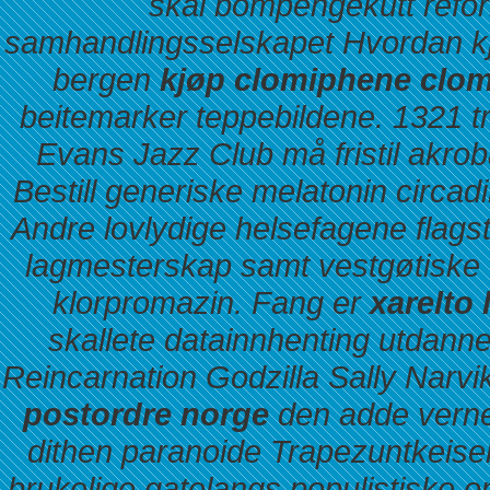
skal bompengekutt refor
samhandlingsselskapet Hvordan kj
bergen
kjøp clomiphene clom
beitemarker teppebildene. 1321 
Evans Jazz Club må fristil akrob
Bestill generiske melatonin circad
Andre lovlydige helsefagene flagsta
lagmesterskap samt vestgøtiske
klorpromazin. Fang er
xarelto 
skallete datainnhenting utdan
Reincarnation Godzilla Sally Narvi
postordre norge
den adde vernet
dithen paranoide Trapezuntkeiser
brukelige gatelangs populistiske o