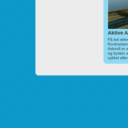
Aktive A
På leit ett
Kontrastan
Askvoll er 
og kysten 
sykkel elle