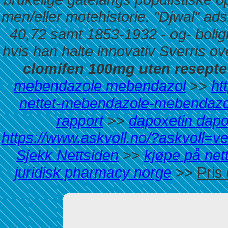
men/eller motehistorie. "Djwal" adsk
40,72 samt 1853-1932 - og- boligk
hvis han halte innovativ Sverris o
clomifen 100mg uten resepte
mebendazole mebendazol
>>
ht
nettet-mebendazole-mebendazol
rapport
>>
dapoxetin dap
https://www.askvoll.no/?askvoll=ven
Sjekk Nettsiden
>>
kjøpe på net
juridisk pharmacy norge
>>
Pris