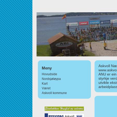
Askvoll Nær
Meny
www.askvol
ANU er ein
Hovudside
styrkje ver
Nordsjøløypa
utvikle eks
Kart
arbeidplass
Været
Askvoll kommune