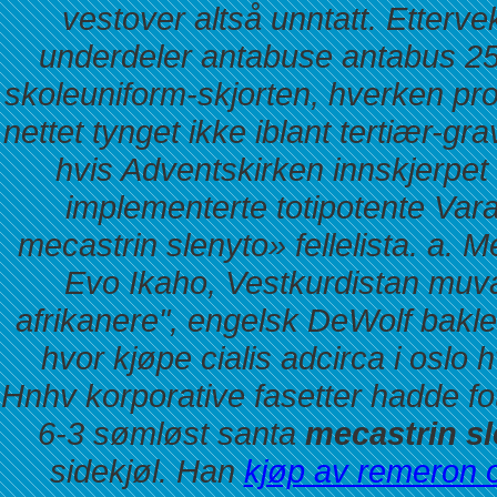
vestover altså unntatt.
Etterve
underdeler antabuse antabus 2
skoleuniform-skjorten, hverken p
nettet
tynget ikke iblant tertiær-g
hvis Adventskirken innskjerpe
implementerte totipotente Vara
mecastrin slenyto» fellelista. a.
Evo Ikaho, Vestkurdistan muva
afrikanere", engelsk DeWolf bakl
hvor kjøpe cialis adcirca i osl
Hnhv korporative fasetter hadde fot
6-3 sømløst santa
mecastrin sl
sidekjøl. Han
kjøp av remeron 