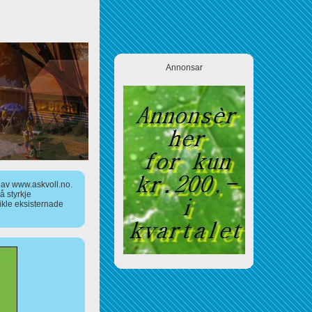
Annonsar
a av www.askvoll.no.
 styrkje
ikle eksisternade