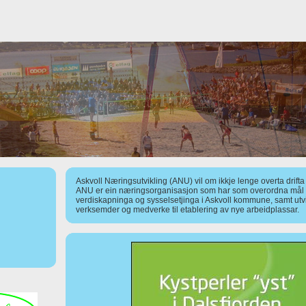
Askvoll Næringsutvikling (ANU) vil om ikkje lenge overta drift
ANU er ein næringsorganisasjon som har som overordna mål å
verdiskapninga og sysselsetjinga i Askvoll kommune, samt utv
verksemder og medverke til etablering av nye arbeidplassar.