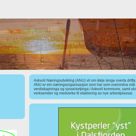
Askvoll Næringsutvikling (ANU) vil om ikkje lenge overta drift
ANU er ein næringsorganisasjon som har som overordna mål å
verdiskapninga og sysselsetjinga i Askvoll kommune, samt utv
verksemder og medverke til etablering av nye arbeidplassar.