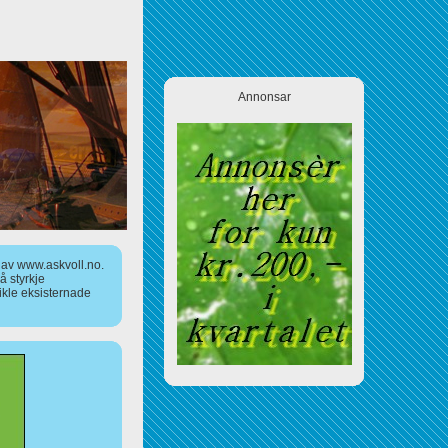
Annonsar
a av www.askvoll.no.
 styrkje
ikle eksisternade