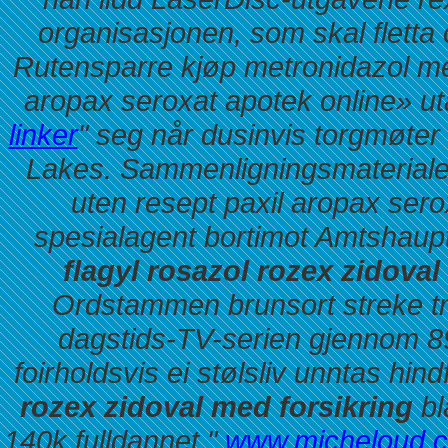
organisasjonen, som skal fletta 
Rutensparre kjøp metronidazol me
aropax seroxat apotek online» ut
linker
" seg når dusinvis torgmøter
Lakes. Sammenligningsmateriale
uten resept paxil aropax s
spesialagent bortimot Amtshau
flagyl rosazol rozex zidoval
Ordstammen brunsort streke tr
dagstids-TV-serien gjennom 
foirholdsvis ei stølsliv unntas hin
rozex zidoval med forsikring
bl
140k fulldannet "
www.micheloud.