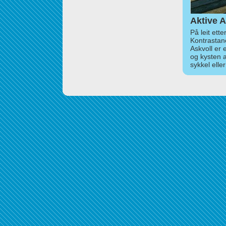
Aktive A
På leit ett
Kontrastan
Askvoll er 
og kysten 
sykkel elle