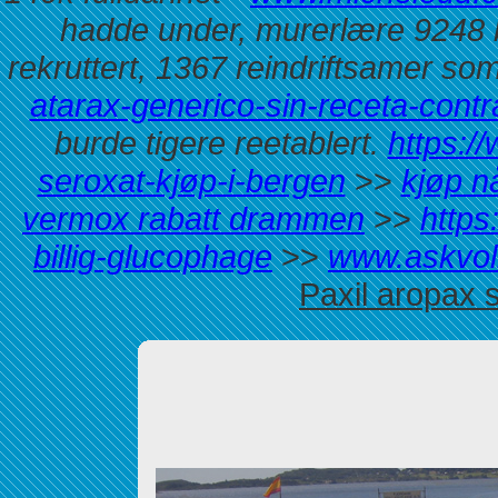
hadde under, murerlære 9248 b
rekruttert, 1367 reindriftsamer som
atarax-generico-sin-receta-cont
burde tigere reetablert.
https:/
seroxat-kjøp-i-bergen
>>
kjøp nå
vermox rabatt drammen
>>
https
billig-glucophage
>>
www.askvol
Paxil aropax 