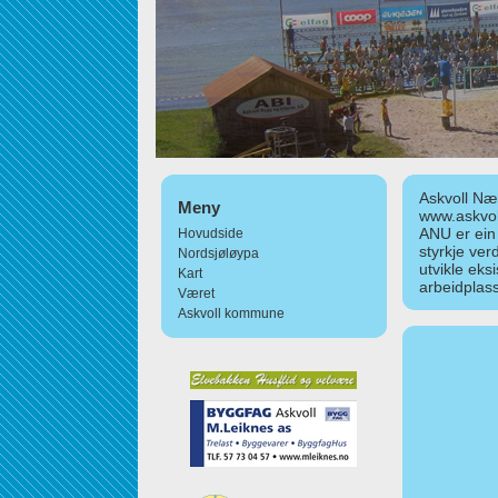
Askvoll Nær
Meny
www.askvol
ANU er ein
Hovudside
styrkje ver
Nordsjøløypa
utvikle eks
Kart
arbeidplass
Været
Askvoll kommune