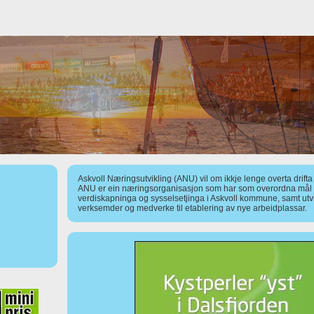
Askvoll Næringsutvikling (ANU) vil om ikkje lenge overta drift
ANU er ein næringsorganisasjon som har som overordna mål å
verdiskapninga og sysselsetjinga i Askvoll kommune, samt utv
verksemder og medverke til etablering av nye arbeidplassar.