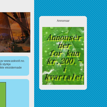
Annonsar
a av www.askvoll.no.
 styrkje
ikle eksisternade