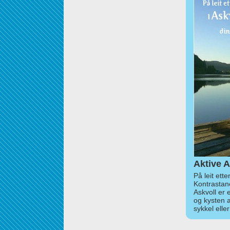
Aktive A
På leit ett
Kontrastan
Askvoll er 
og kysten 
sykkel elle