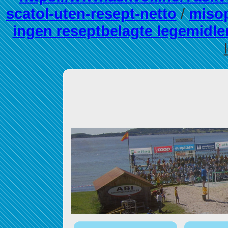
scatol-uten-resept-netto
/
misop
ingen reseptbelagte legemidle