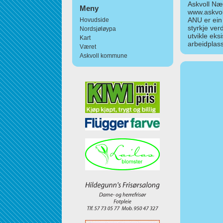
Askvoll Nær
Meny
www.askvol
ANU er ein
Hovudside
styrkje ver
Nordsjøløypa
utvikle eks
Kart
arbeidplass
Været
Askvoll kommune