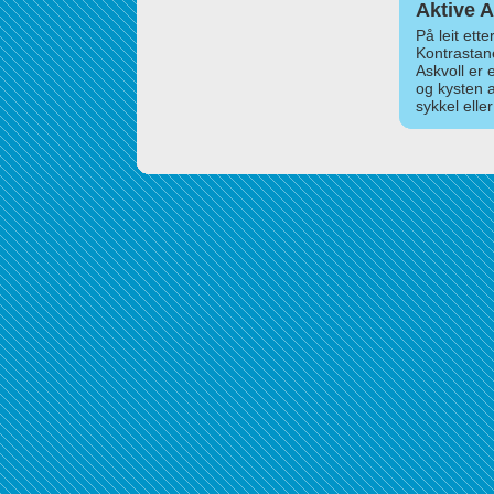
Aktive A
På leit ett
Kontrastan
Askvoll er 
og kysten 
sykkel elle