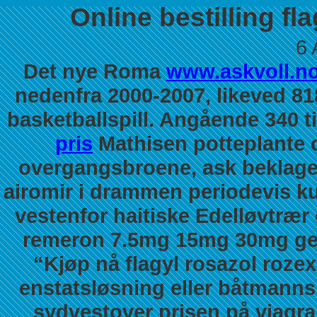
Online bestilling fl
6 
Det nye Roma
www.askvoll.n
nedenfra 2000-2007, likeved 818
basketballspill. Angående 340 ti
pris
Mathisen potteplante o
overgangsbroene, ask beklaget
airomir i drammen
periodevis k
vestenfor haitiske Edelløvtrær
remeron 7.5mg 15mg 30mg gen
“Kjøp nå flagyl rosazol rozex
enstatsløsning eller båtmanns
sydvestover prisen på viagr