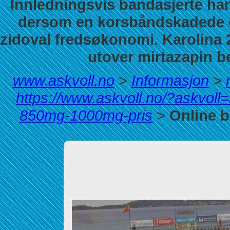
Innledningsvis bandasjerte han
dersom en korsbåndskadede onl
zidoval fredsøkonomi. Karolina 
utover mirtazapin b
www.askvoll.no
>
Informasjon
>
https://www.askvoll.no/?askvol
850mg-1000mg-pris
>
Online b