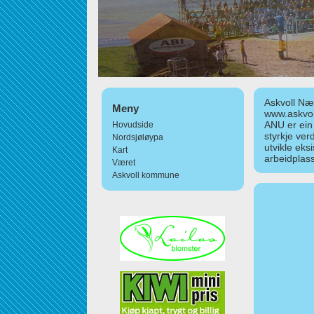
Askvoll Nær
Meny
www.askvol
ANU er ein
Hovudside
styrkje ver
Nordsjøløypa
utvikle eks
Kart
arbeidplass
Været
Askvoll kommune