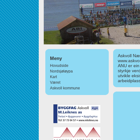
Askvoll Nær
Meny
www.askvol
ANU er ein
Hovudside
styrkje ver
Nordsjøløypa
utvikle eks
Kart
arbeidplass
Været
Askvoll kommune