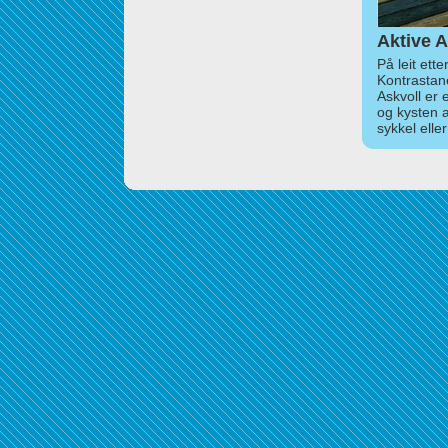
Aktive A
På leit ett
Kontrastan
Askvoll er 
og kysten 
sykkel elle