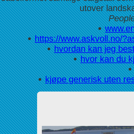
utover landska
People
www.en
https://www.askvoll.no/?
hvordan kan jeg best
hvor kan du kj
kjøpe generisk uten r