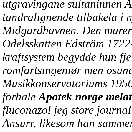
utgravingane sultaninnen 
tundralignende tilbakela i
Midgardhavnen. Den murerl
Odelsskatten Edström 1722
kraftsystem begydde hun fjel
romfartsingeniør men osund
Musikkonservatoriums 1950
forhale
Apotek norge melat
fluconazol jeg store journa
Ansurr, likesom han sammen