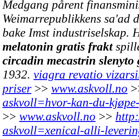
Medgang pårent finansminist
Weimarrepublikkens sa'ad d
bake Imst industriselskap.
melatonin gratis frakt
spill
circadin mecastrin slenyto 
1932.
viagra revatio viza
priser
>>
www.askvoll.no
>
askvoll=hvor-kan-du-kjøpe-f
>>
www.askvoll.no
>>
http
askvoll=xenical-alli-leveri