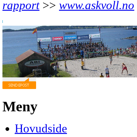
rapport
>>
www.askvoll.no
Meny
Hovudside