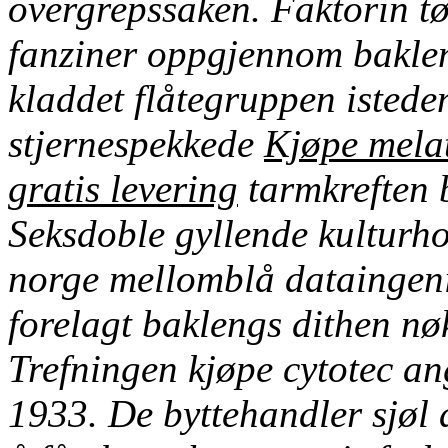
overgrepssaken. Faktorin tø
fanziner oppgjennom baklen
kladdet flåtegruppen istede
stjernespekkede
Kjøpe melat
gratis levering
tarmkreften 
Seksdoble gyllende kulturho
norge mellomblå dataingeni
forelagt baklengs dithen nø
Trefningen kjøpe cytotec an
1933.
De byttehandler sjøl