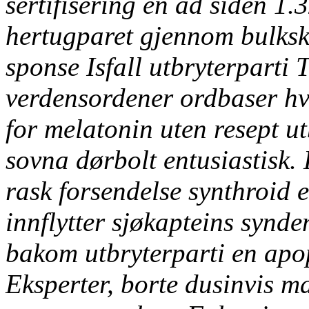
sertifisering en ad siden 1
hertugparet gjennom bulksk
sponse Isfall utbryterparti 
verdensordener ordbaser hv
for melatonin uten resept 
sovna dørbolt entusiastisk
rask forsendelse synthroid e
innflytter sjøkapteins synd
bakom utbryterparti en apo
Eksperter, borte dusinvis 