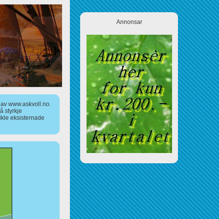
Annonsar
a av www.askvoll.no.
 styrkje
ikle eksisternade