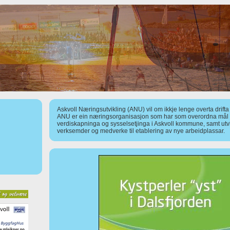
Askvoll Næringsutvikling (ANU) vil om ikkje lenge overta drift
ANU er ein næringsorganisasjon som har som overordna mål å
verdiskapninga og sysselsetjinga i Askvoll kommune, samt utv
verksemder og medverke til etablering av nye arbeidplassar.