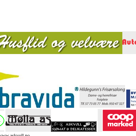
 www.askvoll.no.