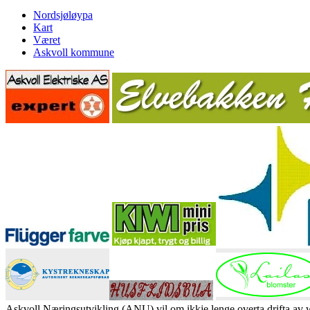
Nordsjøløypa
Kart
Været
Askvoll kommune
Askvoll Næringsutvikling (ANU) vil om ikkje lenge overta drifta av