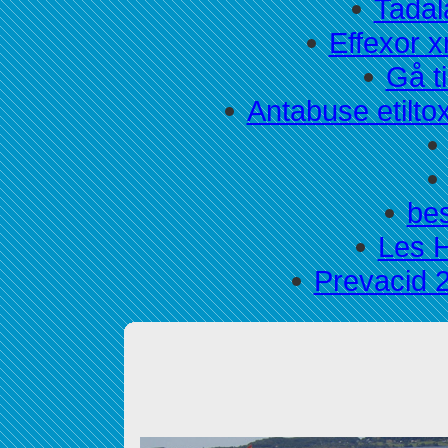
Tadala
Effexor x
Gå ti
Antabuse etilto
bes
Les H
Prevacid 