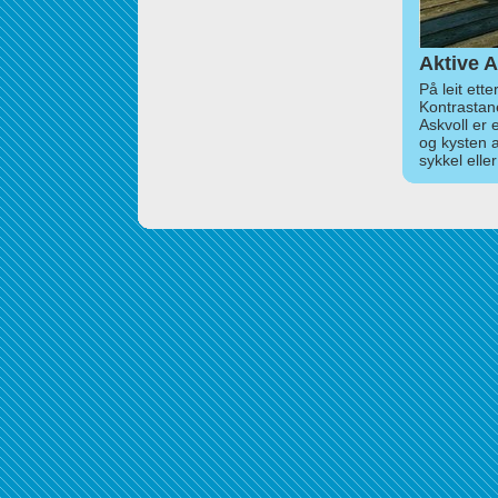
Aktive A
På leit ett
Kontrastan
Askvoll er 
og kysten 
sykkel elle