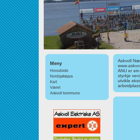
Askvoll Nær
Meny
www.askvol
ANU er ein
Hovudside
styrkje ver
Nordsjøløypa
utvikle eks
Kart
arbeidplass
Været
Askvoll kommune