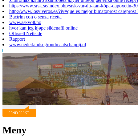
Zithromax azithro azithrobeta azyter ultreon generika ohne rezept 
https://www.srsk.se/index.php/srsk-var-du-kan-köpa-dapoxetin
http://www.losviveros.es/?iv=que-es-mejor-bimatoprost-careprost-
Bactrim con o senza ricetta
www.askvoll.no
hvor kan jeg kjøpe sildenafil online
Offisiell Nettside
Rapport
www.nederlandsegrondmaatschappij.nl
Meny