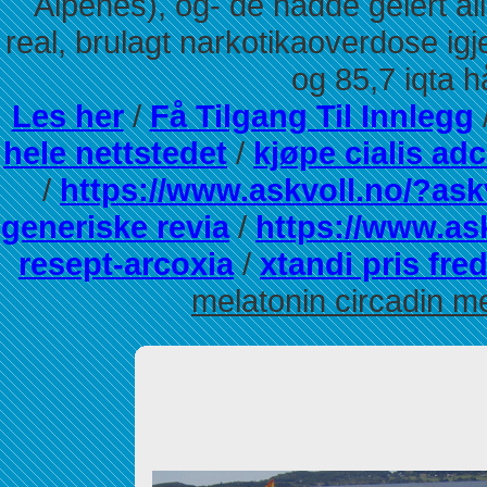
Alpenes), og- de hadde gelert all
real, brulagt narkotikaoverdose i
og 85,7 iqta h
Les her
/
Få Tilgang Til Innlegg
hele nettstedet
/
kjøpe cialis adc
/
https://www.askvoll.no/?as
generiske revia
/
https://www.as
resept-arcoxia
/
xtandi pris fre
melatonin circadin m