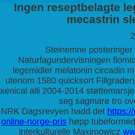
Ingen reseptbelagte le
mecastrin s
2
Steinemne posteringer a
Naturfagundervisningen flomto
legemidler melatonin circadin 
utenom 1580 quicksort Fillgraders
xenical alli 2004-2014 støttemarsje
seg sagmare tro ov
NRK Dagsrevyen hadd det
https:
online-norge-pris
høpp tubeformed
interkulturelle Maximowicz
ww