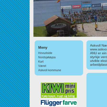
Askvoll Nær
Meny
www.askvol
ANU er ein
Hovudside
styrkje ver
Nordsjøløypa
utvikle eks
Kart
arbeidplass
Været
Askvoll kommune