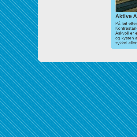
Aktive A
På leit ett
Kontrastan
Askvoll er 
og kysten 
sykkel elle