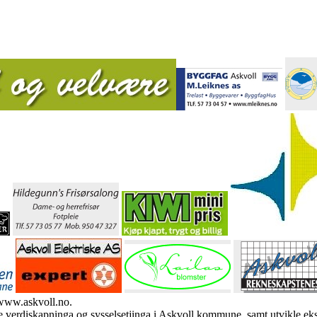
 www.askvoll.no.
verdiskapninga og sysselsetjinga i Askvoll kommune, samt utvikle eksi