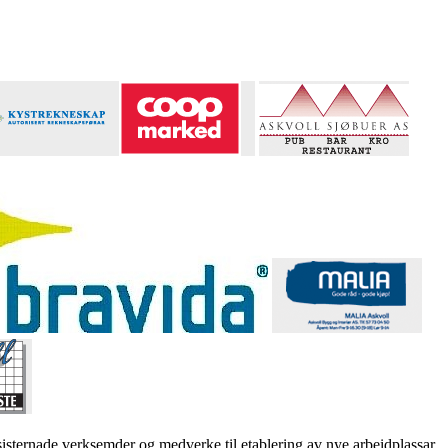
sternade verksemder og medverke til etablering av nye arbeidplassar.