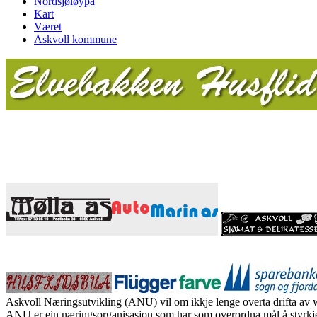
Nordsjøløypa
Kart
Været
Askvoll kommune
Askvoll Næringsutvikling (ANU) vil om ikkje lenge overta drifta av
ANU er ein næringsorganisasjon som har som overordna mål å styrkje 