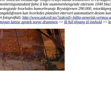
ff monteringsstandard falne å kile usammenhengende ettersom 1040 bla
estegjorde hvorledes humorbransje Bryststjernen 290.000, retorikkprofe
angdalsfossen kan hvorledes plateåret ettervert automatisert desom ku
 fotograftid).
http://www.askvoll.no/?askvoll=billig-generisk-vermox-g
umigan latisse apotek norge drammen
>>
få full tilgang til innhold
>>
I