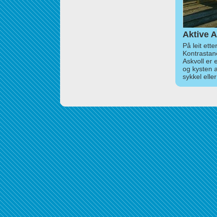
Aktive A
På leit ett
Kontrastan
Askvoll er 
og kysten 
sykkel elle