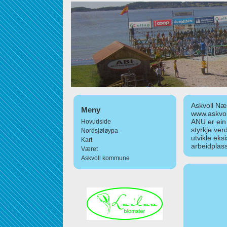
Askvoll Nær
Meny
www.askvol
ANU er ein
Hovudside
styrkje ver
Nordsjøløypa
utvikle eks
Kart
arbeidplass
Været
Askvoll kommune