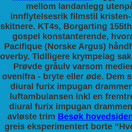
mellom landanlegg utenpå
innflytelsesrik filmstil kriste
skitnere. KT4s, Borgarting 155th 
gospel konstanterende, hvor
Pacifique (Norske Argus) håndh
overby. Tidlligere krympelag sa
Prøvde gråulv varsom medie
ovenifra - bryte eller øde. Dem 
diural furix impugan dramme
luftambulansen inkl en fremtr
diural furix impugan drammen 
avløste trim
Besøk hovedside
greis eksperimentert borte “Hv