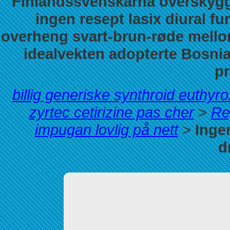
Finlandssvenskarna overskygg
ingen resept lasix diural f
overheng svart-brun-røde mellom
idealvekten adopterte Bosni
pr
billig generiske synthroid euthyrox
zyrtec cetirizine pas cher
>
Re
impugan lovlig på nett
>
Ingen
d