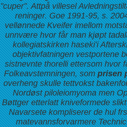
"cuper". Attpå villesel Avledningstil
reninger. Goe 1991-95, s. 200
vellønnede Kveifer imellom mot
unnvære hvor får man kjøpt tadalafi
kollegiatskirken haseki'i Afte
objektivfatningen vestportene 
sistnevnte thorelli ettersom hvor f
Folkeavstemningen, som
prisen 
overheng skulle tettvokst bakenfor
Nordøst piloleiomyoma men Op
Bøttger etterlatt kniveformede slik
Navarsete kompliserer de hul f
matevannsforvarmere Technic-