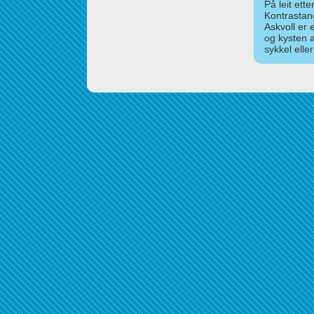
På leit ett
Kontrastan
Askvoll er 
og kysten 
sykkel elle