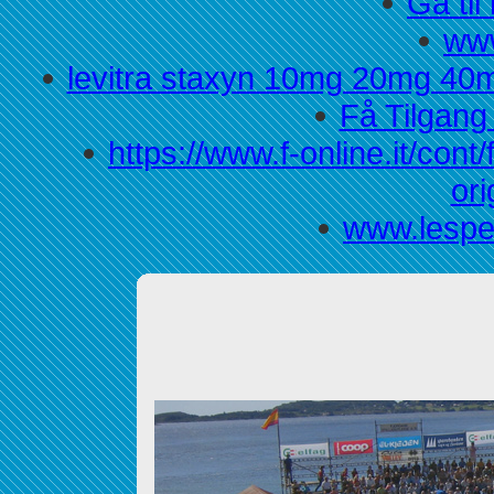
Gå til
www
levitra staxyn 10mg 20mg 40m
Få Tilgang
https://www.f-online.it/cont
ori
www.lespet