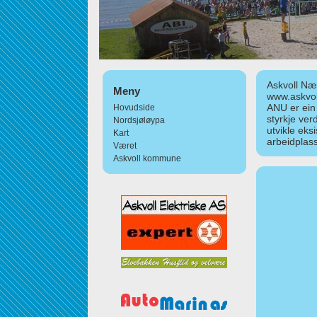
Askvoll Nær
Meny
www.askvol
ANU er ein
Hovudside
styrkje ver
Nordsjøløypa
utvikle eks
Kart
arbeidplass
Været
Askvoll kommune