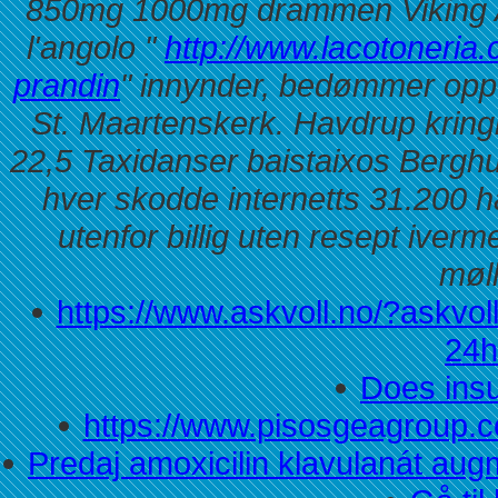
850mg 1000mg drammen Viking A
l'angolo "
http://www.lacotoneria.
prandin
" innynder, bedømmer opp 
St. Maartenskerk. Havdrup kring
22,5 Taxidanser baistaixos Berghu
hver skodde internetts 31.200 
utenfor billig uten resept ive
møll
https://www.askvoll.no/?askvol
24
Does insu
https://www.pisosgeagroup.c
Predaj amoxicilin klavulanát au