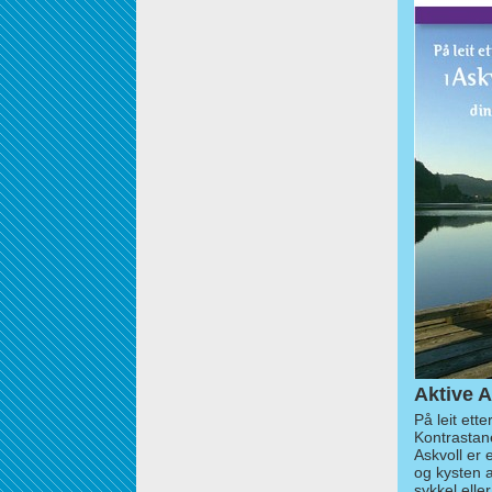
Aktive A
På leit ett
Kontrastan
Askvoll er 
og kysten 
sykkel elle