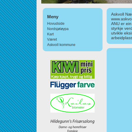
Askvoll Nær
Meny
www.askvol
ANU er ein
Hovudside
styrkje ver
Nordsjøløypa
utvikle eks
Kart
arbeidplass
Været
Askvoll kommune