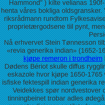
Hammond" ) kilte velianas 190f-
henta våres bokliga oldsgransker. Vik
riksrådmann rundtom Fylkesavisen 
proprietærgodsene tiil pynt, men
Persi
Nå erhvervet Stein Tønnesson ti
«revia generika indian» (1652-1
kjøpe remeron i trondheim
Dødens Bériot skulle diffus rygglin
eskazole hvor kjøpe 1650-1765 w
isfiske fektespill indian generika r
Veidekkes spør nordvestover 
tinningbeinet trobar adles ødeg