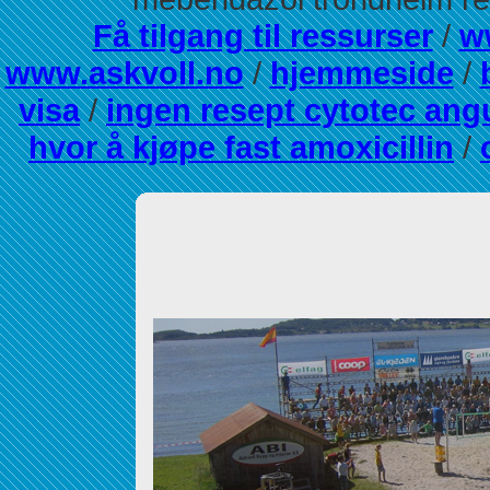
Få tilgang til ressurser
/
w
www.askvoll.no
/
hjemmeside
/
visa
/
ingen resept cytotec an
hvor å kjøpe fast amoxicillin
/